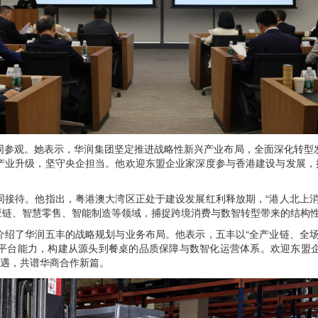
参观。她表示，华润集团坚定推进战略性新兴产业布局，全面深化转型发
产业升级，坚守央企担当。他欢迎东盟企业家深度参与香港建设与发展，携
待。他指出，粤港澳大湾区正处于建设发展红利释放期，“港人北上消
应链、智慧零售、智能制造等领域，捕捉跨境消费与数智转型带来的结构
了华润五丰的战略规划与业务布局。他表示，五丰以“全产业链、全场
平台能力，构建从源头到餐桌的品质保障与数智化运营体系。欢迎东盟
机遇，共谱华商合作新篇。