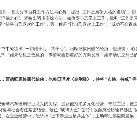
著作，首次分享自身工作方法与心得。提出 “工作是磨砺人格的道场”， 
躁之心”。还给出诸多实操方法，如改变心态爱上工作，批判 “工作是苦役
“从事自己喜欢的工作”，另一种是 “让自己喜欢上工作”。“成功不会青睐
中凝练出 “一切始于心，终于心”。回顾拯救日航的经历，他强调：“心
与客户，“如果动机是善意的，事情就会朝着好的方向发展；如果动机是利己的
曹德旺家族四代信佛，他每日诵读《金刚经》，并将 “布施、持戒” 等佛
全球汽车玻璃行业龙头的历程，提及他拒绝多元化经营、专注主业，便是受
财富与社会责任紧密结合。这位 “玻璃大王” 在书中以自身经历诠释佛法 “
在企业经营中，他坚持 “上下游企业是共生体”，主动帮助供应商发展，用 