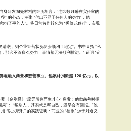
以自身研发陶瓷材料的经历坦言：“连续数月睡在实验室的
” 的心态，主张 “付出不亚于任何人的努力”，他
敷衍了事的人”。将日常劳作转化为 “禅修式修行”，实现
灵清澈，则企业经营状况便会顺利且稳定”。书中直指 “私
，那么不管多么努力，事情都无法顺利推进。” 证明 “企
理融入商业和慈善事业。他累计捐款超 120 亿元，以
《金刚经》“应无所住而生其心” 启发；他做慈善时拒
因果”： “帮别人，其实就是帮自己，迟早会有回报。”他
“以义取利” 的实践证明：商业的 “福报” 源于对道义