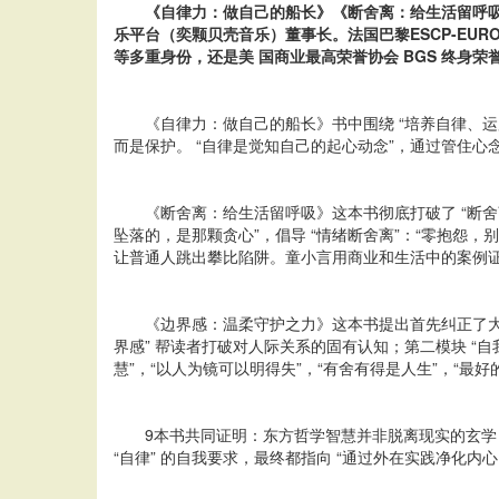
《自律力：做自己的船长》《断舍离：给生活留呼吸》
乐平台（奕颗贝壳音乐）董事长。
法国巴黎ESCP-EU
等多重身份，还是美 国商业最高荣誉协会 BGS 终身
《自律力：做自己的船长》书中围绕 “培养自律、运用
而是保护。 “自律是觉知自己的起心动念”，通过管住心
《断舍离：给生活留呼吸》这本书彻底打破了 “断舍
坠落的，是那颗贪心”，倡导 “情绪断舍离”：“零抱怨
让普通人跳出攀比陷阱。童小言用商业和生活中的案例证
《边界感：温柔守护之力》这本书提出首先纠正了大
界感” 帮读者打破对人际关系的固有认知；第二模块 “自
慧”，“以人为镜可以明得失”，“有舍有得是人生”，“最
9本书共同证明：东方哲学智慧并非脱离现实的玄学，而
“自律” 的自我要求，最终都指向 “通过外在实践净化内