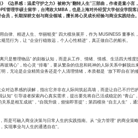
《边界感：温柔守护之力》被称为“翻转人生”三部曲，作者是童小言，上海市
ROPE管理学硕士留学，
台湾政大MBA，也是上海对外经贸大学创业学院客座
荣誉会员，长期深耕文创与商业领域，擅长将心灵成长经验与商业实践结合
自律、精进人生、华丽蜕变” 四大模块展开，作为 MUSINESS 董事
念规范行为，让 “企业行稳致远，个人心性精进”，真正做自己的船长。
离只是整理物品” 的刻板认知，而是从工作、情绪、情感、生活四大维度拆
，别再玻璃心”，给心灵 “排毒”，要从繁杂的信息和耗神的人际关系中解
明，无论是企业精简业务还是个人清理情绪，本质都是 ‘放下即自在’的修
众对边界感的误解，指出它并非在人际间筑起高墙，而是让自己不拧巴的社
我认知” 引导读者探索内心真实需求，提出要先将自己活成稳定的 “青山”
好的关系是相互成就”，“自我升级，烦恼即菩提”；第四模块 “自主人生” 
是可融入商业决策与日常人生的实践指南。从 “业力管理” 的商业策略到 
心，实现事业与人生的通透自在”。