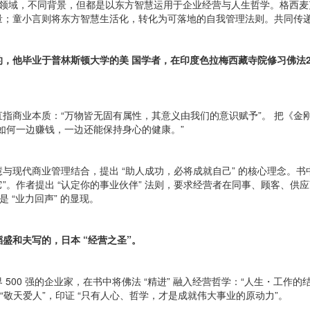
同领域，不同背景，但都是以东方智慧运用于企业经营与人生哲学。格西麦
 的力量；童小言则将东方智慧生活化，转化为可落地的自我管理法则。共同
，他毕业于普林斯顿大学的美 国学者，在印度色拉梅西藏寺院修习佛法
指商业本质：“万物皆无固有属性，其意义由我们的意识赋予”。 把《金
会如何一边赚钱，一边还能保持身心的健康。”
现代商业管理结合，提出 “助人成功，必将成就自己” 的核心理念。书中
。作者提出 “认定你的事业伙伴” 法则，要求经营者在同事、顾客、供应商
 “业力回声” 的显现。
盛和夫写的，日本 “经营之圣”。
 强的企业家，在书中将佛法 “精进” 融入经营哲学：“人生・工作的结果 = 
，“敬天爱人”，印证 “只有人心、哲学，才是成就伟大事业的原动力”。