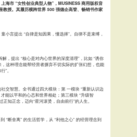
 “女性创业典型人物”，MUSINESS 商用版权音
教授。其履历横跨世界 500 强德企高管、畅销书作家
。
长，童小言提出 “自律是知因果，懂选择”。自律不是束缚，
解，提出 “核心是对内心世界的深度清理”，比如 “诱你
脱出来，这种理念能帮经营者摒弃不切实际的扩张幻想，也能
行”。
交智慧。全书通过四大模块：第 一模块 “重新认识边
，才能以平和的心态和世界相处；第三模块 “升级智
，通过正知正念，迈向“星河滚烫，自由前行”的人生。
“断舍离” 的生活哲学，从 “利他之心” 的经营理念到