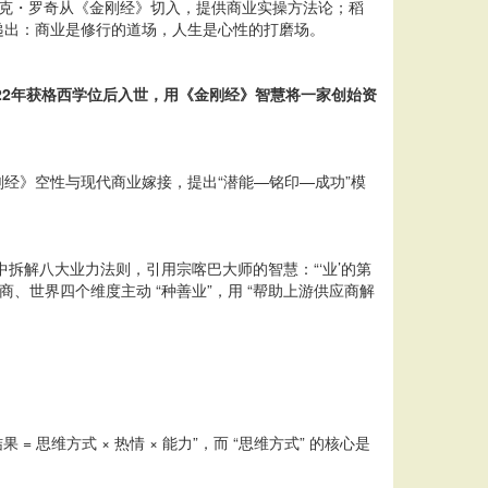
克・罗奇从《金刚经》切入，提供商业实操方法论；稻
传递出：商业是修行的道场，人生是心性的打磨场。
22年获格西学位后入世，用《金刚经》智慧将一家创始资
刚经》空性与现代商业嫁接，提出“潜能—铭印—成功”模
拆解八大业力法则，引用宗喀巴大师的智慧：“‘业’的第
、世界四个维度主动 “种善业”，用 “帮助上游供应商解
思维方式 × 热情 × 能力”，而 “思维方式” 的核心是