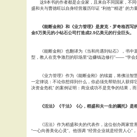
这9本书的作者都是企业家，且来自不同国家，不
盛和夫与曹德旺以自身经营履历印证 “利他”“精进”
《能断金刚》和《业力管理》是麦克・罗奇格西写的
金5万美元的小钻石公司打造成2.5亿美元的行业巨头。
《能断金刚》也翻译为《当和尚遇到钻石》，书中直
型，教人在竞争激烈的职场里“边赚钱边修行”—— “学
《业力管理》作为《能断金刚》的续篇，将佛法智慧与
一定律说：不论你想得到什么，你必须先帮助别人获得它”
决资金危机” 的案例证明：商业成功不是竞争的结果，而是
《活法》《干法》《心，稻盛和夫一生的嘱托》是稻
《活法》作为稻盛和夫的代表作，这位创办两家世界 500
“一心向善美化心灵”。他强调 “经营企业就是经营人心”