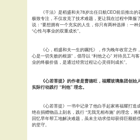
《干法》是稻盛和夫78岁出任日航CEO前后推出的
极致专注，不仅攻克了技术难题，更让我在过程中降服了浮
说：“要想拥有一个充实的人生，你只有两种选择：一种是 
“心性与事业的双重成长”。
《心，稻盛和夫一生的嘱托》，作为晚年收官之作，书
心是一切失败的根源”，倡导以 “利他之心” 对待员工
业的终极价值，是通过经营过程让心灵得到成长”。
《心若菩提》的作者是曹德旺，福耀玻璃集团创始人，
实际行动践行 “利他” 理念。
《心若菩提》一书中记录了他白手起家将福耀打造成
绝在捐赠物品上刻名，践行 “无我无相布施” 的理念，将
回忆早年帮工地解决难题，虽未主动求偿却获得巨额赔偿。
的坚守。