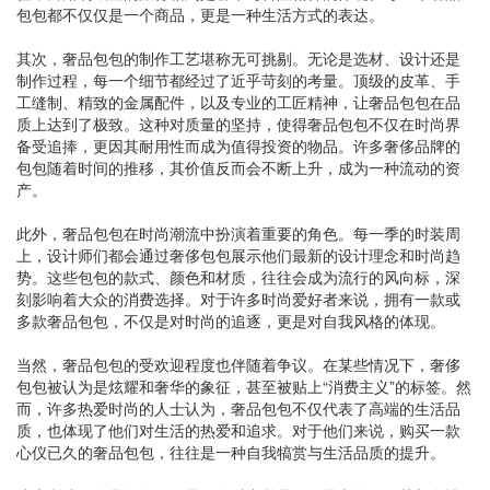
包包都不仅仅是一个商品，更是一种生活方式的表达。
其次，奢品包包的制作工艺堪称无可挑剔。无论是选材、设计还是
制作过程，每一个细节都经过了近乎苛刻的考量。顶级的皮革、手
工缝制、精致的金属配件，以及专业的工匠精神，让奢品包包在品
质上达到了极致。这种对质量的坚持，使得奢品包包不仅在时尚界
备受追捧，更因其耐用性而成为值得投资的物品。许多奢侈品牌的
包包随着时间的推移，其价值反而会不断上升，成为一种流动的资
产。
此外，奢品包包在时尚潮流中扮演着重要的角色。每一季的时装周
上，设计师们都会通过奢侈包包展示他们最新的设计理念和时尚趋
势。这些包包的款式、颜色和材质，往往会成为流行的风向标，深
刻影响着大众的消费选择。对于许多时尚爱好者来说，拥有一款或
多款奢品包包，不仅是对时尚的追逐，更是对自我风格的体现。
当然，奢品包包的受欢迎程度也伴随着争议。在某些情况下，奢侈
包包被认为是炫耀和奢华的象征，甚至被贴上“消费主义”的标签。然
而，许多热爱时尚的人士认为，奢品包包不仅代表了高端的生活品
质，也体现了他们对生活的热爱和追求。对于他们来说，购买一款
心仪已久的奢品包包，往往是一种自我犒赏与生活品质的提升。