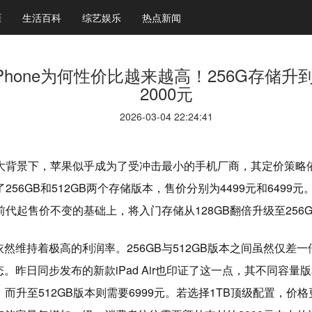
涯
生活百科
综艺娱乐
热点新闻
Phone为何性价比越来越高！256G存储升到
2000元
2026-03-04 22:24:41
的大背景下，苹果似乎成为了受冲击最小的手机厂商，其定价策略
了256GB和512GB两个存储版本，售价分别为4499元和6499元
维持前代起售价不变的基础上，将入门存储从128GB翻倍升级至2
维持着极高的利润率。256GB与512GB版本之间虽然仅差一
昨日同步发布的新款iPad Air也印证了这一点，其不同容量
799元，而升至512GB版本则需要6999元。若选择1TB顶级配置