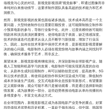
场视觉与心灵的对话。新视觉影视强调"视觉叙事"，即通过图像而非
单纯对白来推动情节，这要求制作团队具备高超的技术能力和艺术
洞察力。
然而，新视觉影视的发展也面临诸多挑战。技术成本高昂是一个主
要问题，大型特效制作往往需要巨额投资，这可能限制独立制作和
小预算电影的参与，导致行业集中化。此外，过度依赖特效可能削
弱剧本和演员表演的重要性，使得电影流于表面，缺乏情感深度。
技术的快速迭代也要求从业人员不断学习新技能，增加了行业压
力。因此，如何在技术革新中保持艺术本质，是新视觉影视需要解
决的核心问题。电影制作人必须在视觉惊艳与故事内涵之间找到平
衡，确保技术服务于艺术，而非反之。
展望未来，新视觉影视将继续演化，并深刻影响全球影视产业。随
着人工智能和机器学习的发展，电影制作可能实现更高度的自动
化，从剧本生成到后期制作，AI可以辅助创意过程，提高效率。5G
和云技术的普及，将使得远程协作和实时渲染成为可能，降低制作
成本并加速生产流程。交互式电影和全息投影等新形式，有望重新
定义观影体验，观众可能不再只是被动观看，而是通过选择影响剧
情发展，成为故事的一部分。这些趋势将推动电影从单向传播转向
多维度参与，丰富文化表达方式。
在全球范围内，新视觉影视正成为各国电影产业竞争的重点。好莱
坞凭借技术优势和历史积累，一直处于领先地位，但中国、韩国等