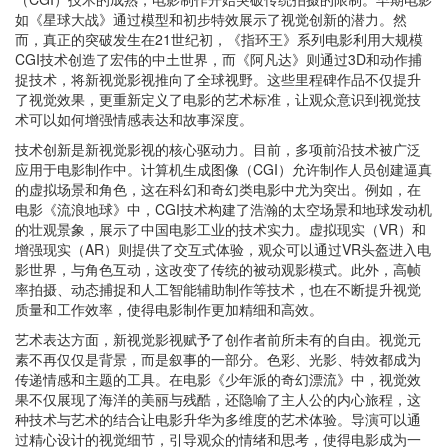
如《星球大战》通过模型和初步特效展示了视觉创新的潜力。然
而，真正的突破发生在21世纪初，《指环王》系列电影利用大规模
CGI技术创造了宏伟的中土世界，而《阿凡达》则通过3D和动作捕
捉技术，将新视觉影视推向了全球视野。这些里程碑作品不仅提升
了视觉效果，更重新定义了电影的艺术标准，让观众意识到视觉技
术可以如何增强情感表达和故事深度。
技术创新是新视觉影视的核心驱动力。目前，多项前沿技术被广泛
应用于电影制作中。计算机生成图像（CGI）允许制作人员创建逼真
的虚拟场景和角色，这在科幻和奇幻类电影中尤为突出。例如，在
电影《流浪地球》中，CGI技术构建了浩瀚的太空场景和地球发动机
的壮观景象，展示了中国电影工业的技术实力。虚拟现实（VR）和
增强现实（AR）则提供了交互式体验，观众可以通过VR头盔进入电
影世界，与角色互动，这改变了传统的被动观影模式。此外，高帧
率拍摄、动态捕捉和人工智能辅助制作等技术，也在不断提升视觉
质量和工作效率，使得电影制作更加精细和高效。
艺术表达方面，新视觉影视赋予了创作者前所未有的自由。视觉元
素不再仅仅是背景，而是叙事的一部分。色彩、光影、特效都成为
传递情感和主题的工具。在电影《少年派的奇幻漂流》中，视觉效
果不仅展现了海洋的美丽与残酷，还隐喻了主人公的内心旅程，这
种技术与艺术的结合让电影升华为多维度的艺术体验。导演可以通
过精心设计的视觉细节，引导观众的情绪和思考，使得电影成为一