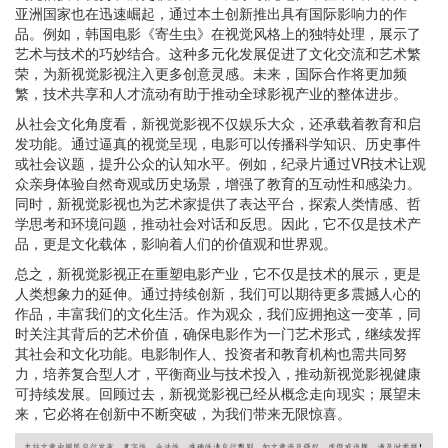
亚洲国家也在迅速崛起，通过本土创新推出具有国际影响力的作
品。例如，韩国电影《寄生虫》在视觉风格上的独特处理，展示了
艺术与技术的巧妙结合。这种多元化发展促进了文化交流和艺术繁
荣，为新视觉影视注入更多创意灵感。未来，国际合作将更加频
繁，技术共享和人才流动有助于推动全球影视产业的整体进步。
从社会文化角度看，新视觉影视不仅娱乐大众，还承载着教育和启
发功能。通过逼真的视觉呈现，电影可以传播科学知识、历史事件
或社会议题，提升公众的认知水平。例如，纪录片通过VR技术让观
众亲身体验自然奇观或历史场景，增强了教育的互动性和感染力。
同时，新视觉影视也为艺术家提供了表达平台，探索人类情感、哲
学思考和环境问题，推动社会对话和反思。因此，它不仅是技术产
品，更是文化载体，影响着人们的价值观和世界观。
总之，新视觉影视正在重塑电影产业，它不仅是技术的展示，更是
人类想象力的延伸。通过持续创新，我们可以期待更多震撼人心的
作品，丰富我们的文化生活。作为观众，我们应拥抱这一变革，同
时关注其背后的艺术价值，确保电影作为一门艺术形式，继续发挥
其社会和文化功能。电影制作人、投资者和教育机构也需共同努
力，培养复合型人才，平衡商业与技术投入，推动新视觉影视健康
可持续发展。回顾过去，新视觉影视已经从概念走向现实；展望未
来，它必将在创新中不断突破，为我们带来无限惊喜。