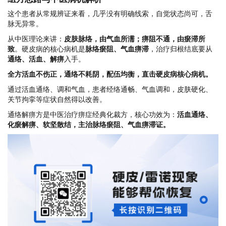
这个患者从常规辨证来看，几乎没有明确线索，自觉状态尚可，舌
脉无异常。
从中医理论来讲：
皮肤脉络，由气血所濡；痹阻不通，由瘀滞所
致
。硬皮病的核心病机是
脉络瘀阻、气血痹滞
，治疗归根结底要从
通络、活血、解痹
入手。
全方
活血不伤正，通络不耗阴
，配伍均衡，直击硬皮病核心病机。
通过活血通络、调和气血，患者经络通畅、气血调和，皮肤硬化、
关节拘挛等症状自然得以改善。
通络解痹方是中医治疗痹症经典化裁方，核心功效为：
活血通络、
化瘀解痹、软坚散结
，主治
脉络瘀阻、气血痹滞证
。