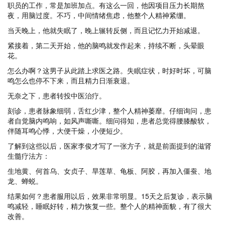
职员的工作，常是加班加点。有这么一回，他因项目压力长期熬
夜，用脑过度。不巧，中间情绪焦虑，他整个人精神紧绷。
当天晚上，他就失眠了，晚上辗转反侧，而且记忆力开始减退。
紧接着，第二天开始，他的脑鸣就发作起来，持续不断，头晕眼
花。
怎么办啊？这男子从此踏上求医之路。失眠症状，时好时坏，可脑
鸣怎么也停不下来，而且精力日渐衰退。
无奈之下，患者转投中医治疗。
刻诊，患者脉象细弱，舌红少津，整个人精神萎靡。仔细询问，患
者自觉脑内鸣响，如风声嘶嘶。细问得知，患者总觉得腰膝酸软，
伴随耳鸣心悸，大便干燥，小便短少。
了解到这些以后，医家李俊才写了一张方子，就是前面提到的滋肾
生髓疗法方：
生地黄、何首乌、女贞子、旱莲草、龟板、阿胶，再加入僵蚕、地
龙、蝉蜕。
结果如何？患者服用以后，效果非常明显。15天之后复诊，表示脑
鸣减轻，睡眠好转，精力恢复一些。整个人的精神面貌，有了很大
改善。