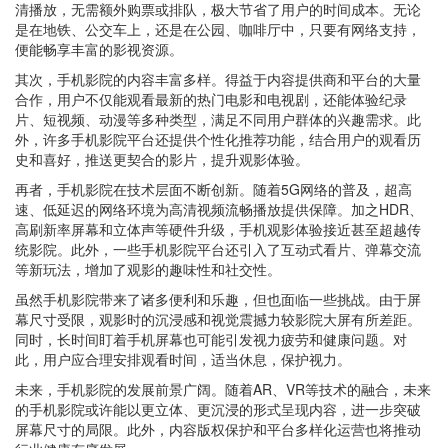
清播放，无需额外购票或排队，极大节省了用户的时间成本。无论
是在地铁、公交车上，还是在公园、咖啡厅中，只要有网络支持，
便能畅享丰富的影视资源。
其次，手机影院的内容丰富多样。得益于内容提供商和平台的大量
合作，用户不仅能观看最新的热门电影和电视剧，还能体验纪录
片、短视频、动漫等多种类型，满足不同用户群体的兴趣需求。此
外，许多手机影院平台还提供个性化推荐功能，结合用户的观看历
史和喜好，推送更契合的影片，提升观影体验。
再者，手机影院在技术层面不断创新。随着5G网络的普及，超高
速、低延迟的网络环境为高清视频流畅播放提供保障。加之HDR、
高刷新率屏幕和立体声等硬件升级，手机观影体验接近甚至超越传
统影院。此外，一些手机影院平台还引入了互动式看片、弹幕交流
等新玩法，增加了观影的趣味性和社交性。
虽然手机影院带来了诸多便利和乐趣，但也面临一些挑战。由于屏
幕尺寸受限，观影时的沉浸感和视觉震撼力较影院大屏有所差距。
同时，长时间盯着手机屏幕也可能引发视力疲劳和健康问题。对
此，用户应合理安排观看时间，适当休息，保护视力。
未来，手机影院的发展前景广阔。随着AR、VR等技术的融合，未来
的手机影院或许能以更立体、更沉浸的形式呈现内容，进一步突破
屏幕尺寸的局限。此外，内容版权保护和平台多样化运营也将推动