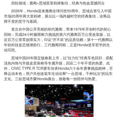
四轮领域：雅阁×思域双里程碑集结，经典与热血震撼同台
2026年，Honda迎来雅阁全球问世50周年、思域合资引入中国
市场20周年两大里程碑，展台以一场跨越时空的经典集结，诠释品
牌不变的坚守与基因。
首次在中国公开亮相的初代雅阁，带来1976年开创时代的初心
回响；完成24小时极限耐力挑战的第六代雅阁百万公里改装版，以
近百万公里零故障实力，印证“开不坏”的品质信赖；第十一代雅阁以
年轻科技姿态领潮前行。三代雅阁同框，正是Honda造车哲学的生
动写照。
思域中国20年限定版焕新上市，以"拉力红"经典车色回归，搭配
浅色内饰与升级皮质座椅等专属升级，回应二十年不变的热爱。此
外，CIVIC TYPE R TCR赛车传承Honda六十余年赛事挑战精神，尽
释运动本色；用户共创改装车生动诠释"一台思域，千种玩法"的玩车
文化。三款思域齐聚Honda展台，致敬每一份陪伴与热爱。