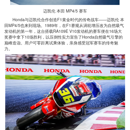
迈凯伦 本田 MP4/5 赛车
Honda与迈凯伦合作创造F1黄金时代的传奇战车——迈凯伦 本
田MP4/5也来到现场。1989年，在F1赛规从涡轮增压改为自然吸气
发动机的第一年，这台搭载RA109E V10发动机的赛车便在16场大
奖赛中拿下10场胜利，以压倒性实力宣告了Honda自然吸气引擎的
巅峰造诣。用户可零距离试乘体验，亲身感受冠军赛车的传奇魅
力。