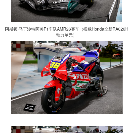
阿斯顿·马丁沙特阿美F1车队AMR26赛车（搭载Honda全新RA626H
动力单元）