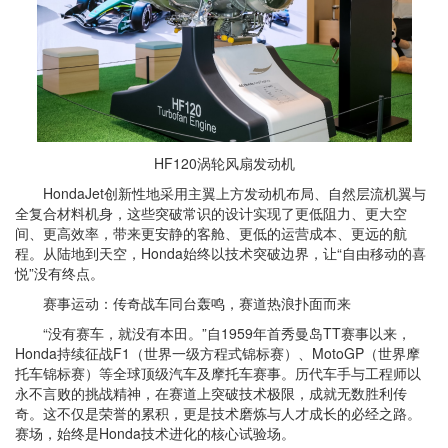
HF120涡轮风扇发动机
HondaJet创新性地采用主翼上方发动机布局、自然层流机翼与
全复合材料机身，这些突破常识的设计实现了更低阻力、更大空
间、更高效率，带来更安静的客舱、更低的运营成本、更远的航
程。从陆地到天空，Honda始终以技术突破边界，让“自由移动的喜
悦”没有终点。
赛事运动：传奇战车同台轰鸣，赛道热浪扑面而来
“没有赛车，就没有本田。”自1959年首秀曼岛TT赛事以来，
Honda持续征战F1（世界一级方程式锦标赛）、MotoGP（世界摩
托车锦标赛）等全球顶级汽车及摩托车赛事。历代车手与工程师以
永不言败的挑战精神，在赛道上突破技术极限，成就无数胜利传
奇。这不仅是荣誉的累积，更是技术磨炼与人才成长的必经之路。
赛场，始终是Honda技术进化的核心试验场。