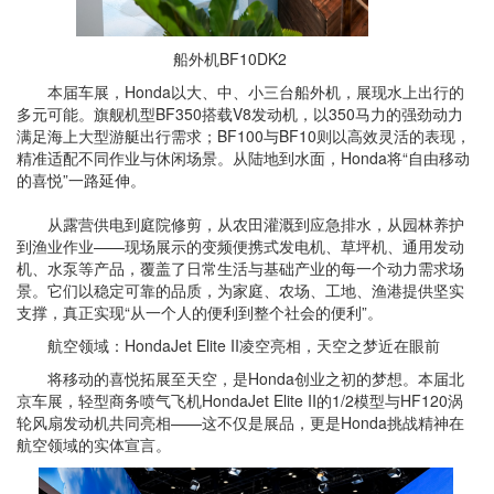
船外机BF10DK2
本届车展，Honda以大、中、小三台船外机，展现水上出行的
多元可能。旗舰机型BF350搭载V8发动机，以350马力的强劲动力
满足海上大型游艇出行需求；BF100与BF10则以高效灵活的表现，
精准适配不同作业与休闲场景。从陆地到水面，Honda将“自由移动
的喜悦”一路延伸。
从露营供电到庭院修剪，从农田灌溉到应急排水，从园林养护
到渔业作业——现场展示的变频便携式发电机、草坪机、通用发动
机、水泵等产品，覆盖了日常生活与基础产业的每一个动力需求场
景。它们以稳定可靠的品质，为家庭、农场、工地、渔港提供坚实
支撑，真正实现“从一个人的便利到整个社会的便利”。
航空领域：HondaJet Elite II凌空亮相，天空之梦近在眼前
将移动的喜悦拓展至天空，是Honda创业之初的梦想。本届北
京车展，轻型商务喷气飞机HondaJet Elite II的1/2模型与HF120涡
轮风扇发动机共同亮相——这不仅是展品，更是Honda挑战精神在
航空领域的实体宣言。