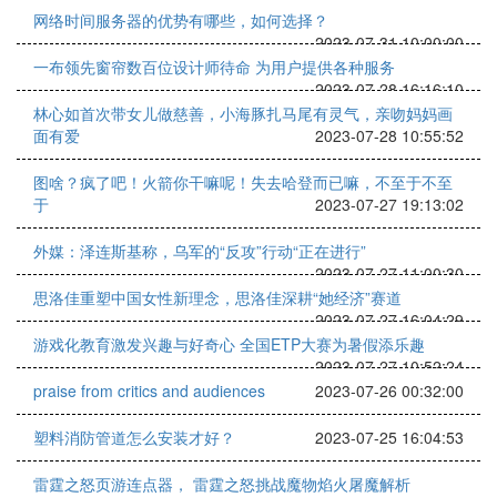
网络时间服务器的优势有哪些，如何选择？
2023-07-31 10:00:00
一布领先窗帘数百位设计师待命 为用户提供各种服务
2023-07-28 16:16:10
林心如首次带女儿做慈善，小海豚扎马尾有灵气，亲吻妈妈画
面有爱
2023-07-28 10:55:52
图啥？疯了吧！火箭你干嘛呢！失去哈登而已嘛，不至于不至
于
2023-07-27 19:13:02
外媒：泽连斯基称，乌军的“反攻”行动“正在进行”
2023-07-27 11:00:30
思洛佳重塑中国女性新理念，思洛佳深耕“她经济”赛道
2023-07-27 16:04:29
游戏化教育激发兴趣与好奇心 全国ETP大赛为暑假添乐趣
2023-07-27 10:52:24
praise from critics and audiences
2023-07-26 00:32:00
塑料消防管道怎么安装才好？
2023-07-25 16:04:53
雷霆之怒页游连点器， 雷霆之怒挑战魔物焰火屠魔解析