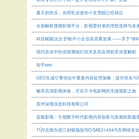
夏天的快乐，光明乳业迷你小支雪糕已经就位
全面解析搜搜影视平台：影视爱好者的理想选择与未
科技赋能法治 护航中小企业高质量发展 ——关于“律
现代农业中的虫情测报灯技术及其应用前景深度解析
知乎seo
GEO生成引擎优化中重复内容处理策略：提升排名与
畅享高清影视体验，尽在不卡电影网的无缝观影之旅
苏州深视信息科技有限公司
蓝狐影视：引领数字时代影视内容创新与发展的新篇
TÜV北德为浙江创驱颁发ISO/SAE21434汽车网络安